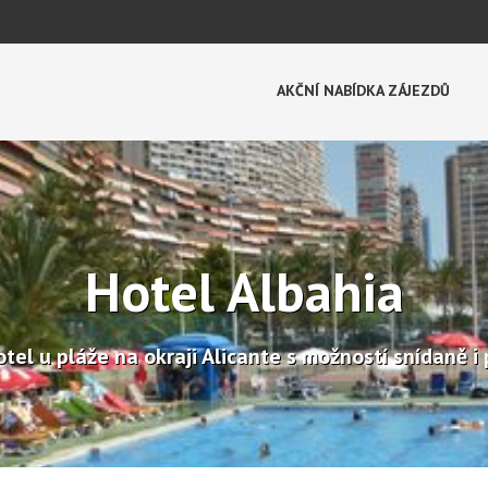
AKČNÍ NABÍDKA ZÁJEZDŮ
Hotel Albahia
tel u pláže na okraji Alicante s možností snídaně i