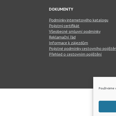
DOKUMENTY
Podmínky internetového katalogu
Pojistný certifikát
Všeobecné smluvní podmínky
Reklamační řád
Informace k zájezdům
Pojistné podmínky cestovního pojiště
Přehled o cestovním pojištění
Používáme c