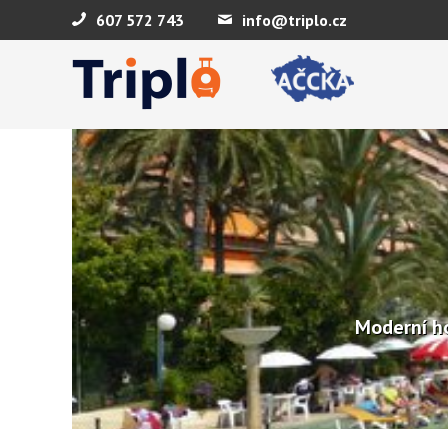
607 572 743
info@triplo.cz
Moderní ho