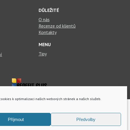
DŮLEŽITÉ
O nás
Recenze od klientů
Kontakty
MENU
Tipy
ní
ookies k optimalizaci našich webových stránek a našich služeb.
Příjmout
Předvolby