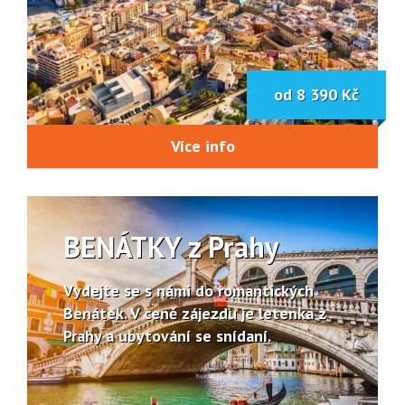
od 8 390 Kč
Více info
BENÁTKY z Prahy
Vydejte se s námi do romantických
Benátek. V ceně zájezdu je letenka z
Prahy a ubytování se snídaní.