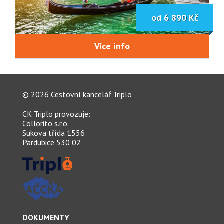
od 6 890 Kč
Více info
© 2026 Cestovní kancelář Triplo
CK Triplo
provozuje:
Collorito s.r.o.
Sukova třída 1556
Pardubice 530 02
DOKUMENTY