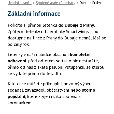
Úvodní stránka
Spojené arabské emiráty
Dubaj z Prahy
Základní informace
Pořiďte si přímou letenku
do Dubaje z Prahy
.
Zpáteční letenky od aerolinky Smartwings jsou
dostupné na lince z Prahy do Dubaje denně, létá se
po celý rok.
Letenky v naší nabídce obsahují
kompletní
odbavení
, před odletem se tak o nic nestaráte,
přímo od nás získáte palubní vstupenku, se kterou
se vydáte přímo do letadla.
K letence můžete přikoupit libovolný výběr
sedadel, zavazadel, občerstvení
nebo storno
pojištění
, které kryje i rizika spojená s
koronavirem.