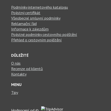
Podmínky internetového katalogu
Pojistný certifikát
Všeobecné smluvní podmínky
Reklamační řád
Informace k zájezdům
Pojistné podmínky cestovního pojištění
Přehled o cestovním pojištění
DŮLEŽITÉ
O nás
Recenze od klientů
Kontakty
MENU
Tipy
Hodnocení od ©