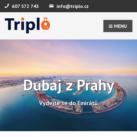
607 572 743
info@triplo.cz
MENU
Dubaj z Prahy
Vydejte se do Emirátů