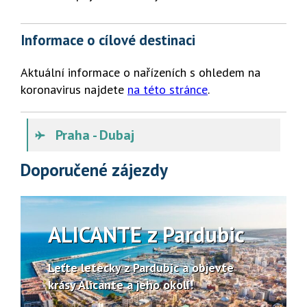
Informace o cílové destinaci
Aktuální informace o nařízeních s ohledem na
koronavirus najdete
na této stránce
.
Praha - Dubaj
Doporučené zájezdy
ALICANTE z Pardubic
Leťte letecky z Pardubic a objevte
krásy Alicante a jeho okolí!