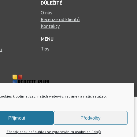
DŮLEŽITÉ
O nás
Recenze od klientů
Kontakty
MENU
Tipy
ní
ookies k optimalizaci našich webových stránek a našich služeb.
Příjmout
Předvolby
Zásady cookies
Souhlas se zpracováním osobních údajů