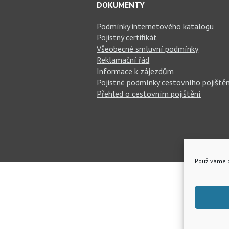
DOKUMENTY
Podmínky internetového katalogu
Pojistný certifikát
Všeobecné smluvní podmínky
Reklamační řád
Informace k zájezdům
Pojistné podmínky cestovního pojiště
Přehled o cestovním pojištění
Používáme c